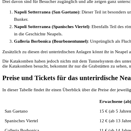
Drei davon sind für Besucher zugänglich und alle zeigen ganz untersc
Napoli Sotterranea (San Gaetano)
: Dieser Teil ist besonders
Bunker.
Napoli Sotterranea (Spanisches Viertel)
: Ebenfalls Teil des r
in die Geschichte Neapels.
Galleria Borbonica (Bourbonentunnel)
: Ursprünglich als Fluc
Zusätzlich zu diesen drei unterirdischen Anlagen könnt ihr in Neape
Die Katakomben haben jedoch nichts mit dem Tunnelsystem des unterir
die Katakomben besucht, bekommt ihr nur die Grabstätten zu sehen, n
Preise und Tickets für das unterirdische Nea
In dieser Tabelle findet ihr einen Überblick über die Preise der jeweil
Erwachsene (ab
San Gaetano
15 € (ab 5 Jahren
Spanisches Viertel
12 € (ab 13 Jahr
Galleria Borbonica
11 € (ab 14 Jahr