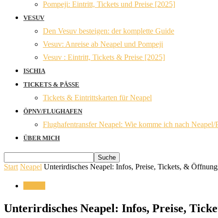
Pompeji: Eintritt, Tickets und Preise [2025]
VESUV
Den Vesuv besteigen: der komplette Guide
Vesuv: Anreise ab Neapel und Pompeji
Vesuv : Eintritt, Tickets & Preise [2025]
ISCHIA
TICKETS & PÄSSE
Tickets & Eintrittskarten für Neapel
ÖPNV/FLUGHAFEN
Flughafentransfer Neapel: Wie komme ich nach Neapel/
ÜBER MICH
Start
Neapel
Unterirdisches Neapel: Infos, Preise, Tickets, & Öffnung
Neapel
Unterirdisches Neapel: Infos, Preise, Tick