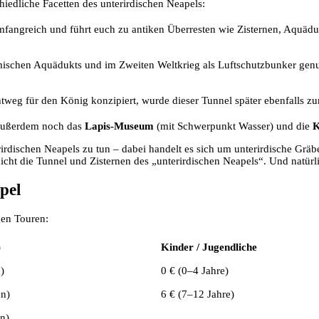
hiedliche Facetten des unterirdischen Neapels:
 umfangreich und führt euch zu antiken Überresten wie Zisternen, Aquäd
ömischen Aquädukts und im Zweiten Weltkrieg als Luftschutzbunker genu
htweg für den König konzipiert, wurde dieser Tunnel später ebenfalls 
l außerdem noch das
Lapis-Museum
(mit Schwerpunkt Wasser) und die
K
dischen Neapels zu tun – dabei handelt es sich um unterirdische Gräbe
icht die Tunnel und Zisternen des „unterirdischen Neapels“. Und natür
pel
igen Touren:
)
Kinder / Jugendliche
)
0 € (0–4 Jahre)
en)
6 € (7–12 Jahre)
en)