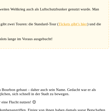
Zweiten Weltkrieg auch als Luftschutzbunker genutzt wurde. Man
gibt zwei Touren: die Standard-Tour (
Tickets gibt’s hier
) und die
tslots lange im Voraus ausgebucht!
n Bourbon gebaut – daher auch sein Name. Gedacht war er als
chen, sich schnell in der Stadt zu bewegen.
r eine Flucht nutzen! 😊
n Bombenangriffen. Einige von ihnen haben damals sogar Botschaften