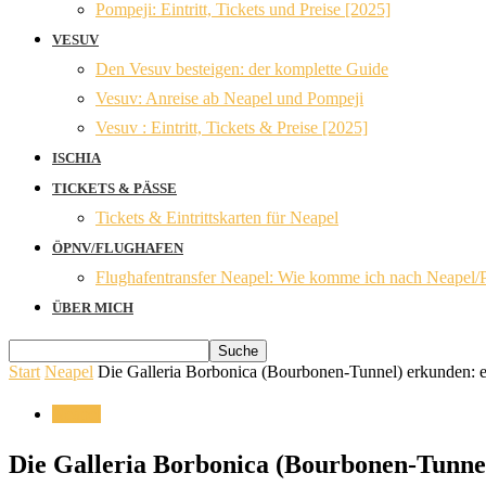
Pompeji: Eintritt, Tickets und Preise [2025]
VESUV
Den Vesuv besteigen: der komplette Guide
Vesuv: Anreise ab Neapel und Pompeji
Vesuv : Eintritt, Tickets & Preise [2025]
ISCHIA
TICKETS & PÄSSE
Tickets & Eintrittskarten für Neapel
ÖPNV/FLUGHAFEN
Flughafentransfer Neapel: Wie komme ich nach Neapel/
ÜBER MICH
Start
Neapel
Die Galleria Borbonica (Bourbonen-Tunnel) erkunden: ein
Neapel
Die Galleria Borbonica (Bourbonen-Tunnel)