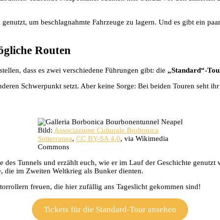
 genutzt, um beschlagnahmte Fahrzeuge zu lagern. Und es gibt ein paa
ögliche Routen
tstellen, dass es zwei verschiedene Führungen gibt: die
„Standard“-Tou
anderen Schwerpunkt setzt. Aber keine Sorge: Bei beiden Touren seht i
Bild:
Associazione Culturale Borbonica
Sotterranea
,
CC BY-SA 4.0
, via Wikimedia
Commons
te des Tunnels und erzählt euch, wie er im Lauf der Geschichte genutzt 
, die im Zweiten Weltkrieg als Bunker dienten.
orrollern freuen, die hier zufällig ans Tageslicht gekommen sind!
Tickets für die Standard-Tour ansehen