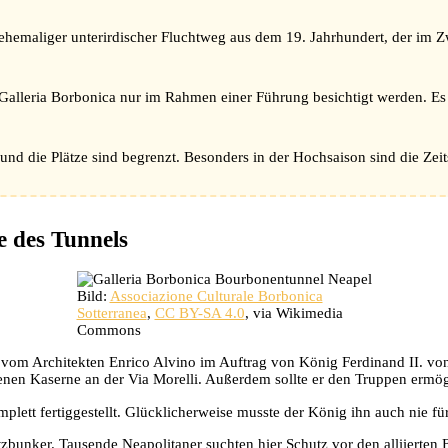
 ehemaliger unterirdischer Fluchtweg aus dem 19. Jahrhundert, der im 
alleria Borbonica nur im Rahmen einer Führung besichtigt werden. Es 
und die Plätze sind begrenzt. Besonders in der Hochsaison sind die Zei
e des Tunnels
Bild:
Associazione Culturale Borbonica
Sotterranea
,
CC BY-SA 4.0
, via Wikimedia
Commons
 vom Architekten Enrico Alvino im Auftrag von König Ferdinand II. vo
n Kaserne an der Via Morelli. Außerdem sollte er den Truppen ermögli
lett fertiggestellt. Glücklicherweise musste der König ihn auch nie fü
tzbunker. Tausende Neapolitaner suchten hier Schutz vor den alliierte