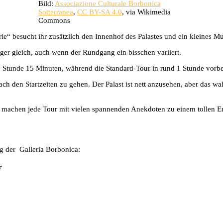
Bild:
Associazione Culturale Borbonica
Sotterranea
,
CC BY-SA 4.0
, via Wikimedia
Commons
ie“ besucht ihr zusätzlich den Innenhof des Palastes und ein kleines M
ger gleich, auch wenn der Rundgang ein bisschen variiert.
 Stunde 15 Minuten, während die Standard-Tour in rund 1 Stunde vorbei
ach den Startzeiten zu gehen. Der Palast ist nett anzusehen, aber das wa
es machen jede Tour mit vielen spannenden Anekdoten zu einem tollen Er
ng der Galleria Borbonica:
r