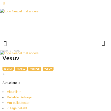
N
e
a
p
e
l
m
Start
Vesuv
a
Vesuv
l
a
n
ISCHIA
NEAPEL
POMPEJI
VESUV
d
e
Aktuellste
r
s
Aktuellste
Beliebte Beiträge
Am beliebtesten
7 Tage beliebt