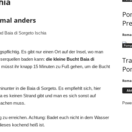
hia
Pom
 mal anders
Pre
Roma
Pomp
spflichtig. Es gibt nur einen Ort auf der Insel, wo man
Tra
serquellen baden kann:
die kleine Bucht Baia di
a“ müsst ihr knapp 15 Minuten zu Fuß gehen, um die Bucht
Pom
Roma
nter in die Baia di Sorgeto. Es empfiehlt sich, hier
Akt
a es keinen Strand gibt und man es sich sonst auf
achen muss.
Powe
g zu erreichen. Achtung: Badet euch nicht in dem Wasser
ieses kochend heiß ist.