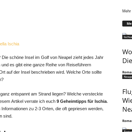
Mehr 
Meh
Ischia
Wo 
?
Die schöne Insel im Golf von Neapel zieht jedes Jahr
Die
 und es gibt eine ganze Reihe von Reiseführern
Ort auf der Insel beschrieben wird. Welche Orte sollte
Roma
Neap
n?
Flu
n ganz entspannt am Strand liegen? Welche versteckte
Wi
esem Artikel verrate ich euch
9 Geheimtipps für Ischia
.
Ne
Informationen zu 2-3 Orten, die oft gepriesen werden,
n sind.
Roma
Pomp