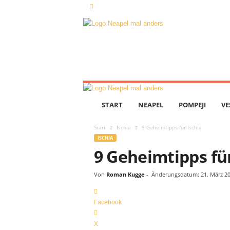
N
e
a
p
e
l
m
START
NEAPEL
POMPEJI
VE
a
l
Start
Ischia
9 Geheimtipps für Ischia
a
ISCHIA
n
9 Geheimtipps für
d
e
r
Von
Roman Kugge
-
Änderungsdatum: 21. März 2
s
Facebook
X