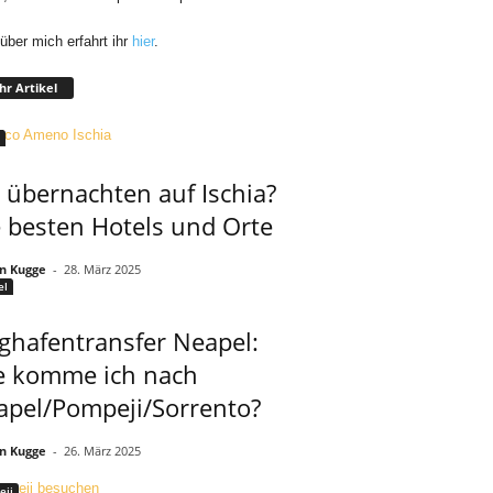
über mich erfahrt ihr
hier
.
r Artikel
übernachten auf Ischia?
 besten Hotels und Orte
n Kugge
-
28. März 2025
el
ghafentransfer Neapel:
e komme ich nach
apel/Pompeji/Sorrento?
n Kugge
-
26. März 2025
eji