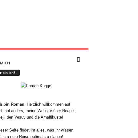
 MICH
 bin ich?
ch bin Roman!
Herzlich willkommen auf
l mal anders, meine Website über Neapel,
ji, den Vesuv und die Amalfiküste!
eser Seite findet ihr alles, was ihr wissen
, um eure Reise optimal zu planen!