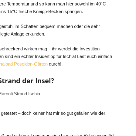
ere Temperatur und so kann man hier sowohl im 40°C
ns 15°C frische Kneipp-Becken springen.
gestuhl im Schatten bequem machen oder die sehr
legte Anlage erkunden.
schreckend wirken mag – ihr werdet die Investition
sind ein echter Insidertipp für Ischia! Lest euch einfach
malbad Poseidon-Gärten
durch!
Strand der Insel?
getestet – doch keiner hat mir so gut gefallen wie
der
ß und schön ist und man sich hier in aller Ruhe ungestört