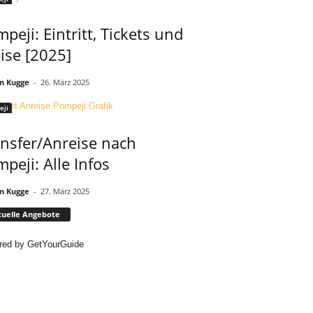
peji: Eintritt, Tickets und
ise [2025]
n Kugge
-
26. März 2025
eji
nsfer/Anreise nach
peji: Alle Infos
n Kugge
-
27. März 2025
uelle Angebote
red by
GetYourGuide