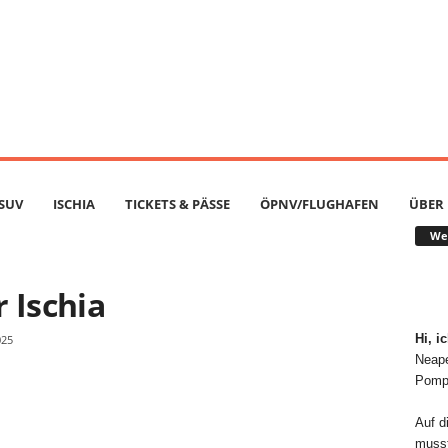
SUV
ISCHIA
TICKETS & PÄSSE
ÖPNV/FLUGHAFEN
ÜBER
Wer
 Ischia
Hi, i
025
Neape
Pompe
Auf di
musst